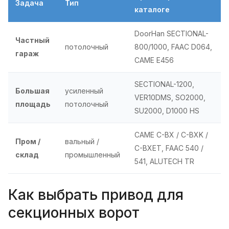
Задача
Тип
каталоге
DoorHan SECTIONAL-
Частный
потолочный
800/1000, FAAC D064,
гараж
CAME E456
SECTIONAL-1200,
Большая
усиленный
VER10DMS, SO2000,
площадь
потолочный
SU2000, D1000 HS
CAME C-BX / C-BXK /
Пром /
вальный /
C-BXET, FAAC 540 /
склад
промышленный
541, ALUTECH TR
Как выбрать привод для
секционных ворот