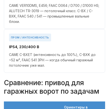
CAME VER10DMS, E456; FAAC D064 / D700 / D1000 HS;
ALUTECH TR-3019 — потолочный класс. C-BX / C-
BXK, FAAC 540 / 541 — промышленные вальные
блоки.
ПРОМ / ИНТЕНСИВНОСТЬ
IP54, 230/400 В
CAME C-BXET (интенсивность до 100%), C-BXK до
~52 м², FAAC 541 3PH — когда обычный гаражный
потолочник уже мал.
Сравнение: привод для
гаражных ворот по задачам
Ориентиры в