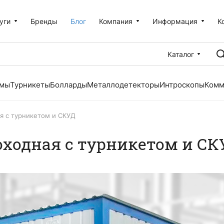
уги
Бренды
Блог
Компания
Информация
К
Каталог
емы
Турникеты
Болларды
Металлодетекторы
Интроскопы
Комм
я с турникетом и СКУД
оходная с турникетом и СК