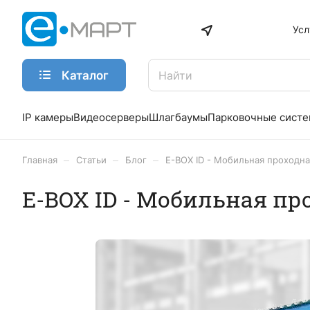
Усл
Каталог
IP камеры
Видеосерверы
Шлагбаумы
Парковочные сист
–
–
–
Главная
Статьи
Блог
E-BOX ID - Мобильная проходна
E-BOX ID - Мобильная пр