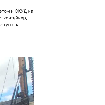
етом и СКУД на
с-контейнер,
оступа на