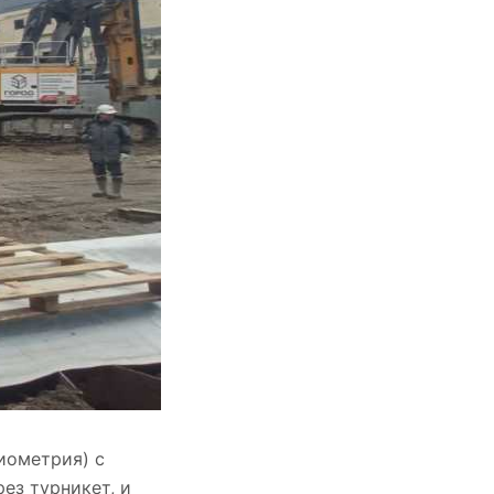
иометрия) с
ез турникет, и