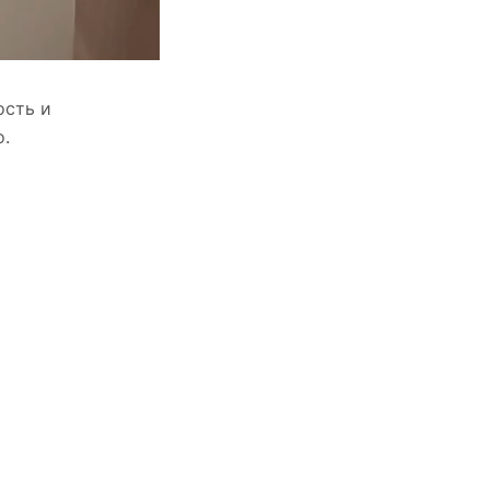
ость и
о.