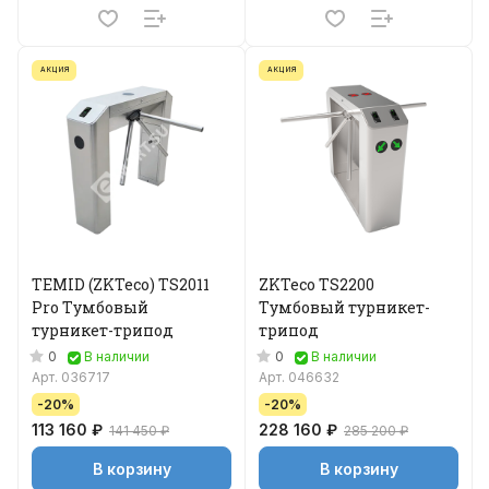
АКЦИЯ
АКЦИЯ
TEMID (ZKTeco) TS2011
ZKTeco TS2200
Pro Тумбовый
Тумбовый турникет-
турникет-трипод
трипод
0
0
В наличии
В наличии
Арт.
036717
Арт.
046632
-20%
-20%
113 160 ₽
228 160 ₽
141 450 ₽
285 200 ₽
В корзину
В корзину