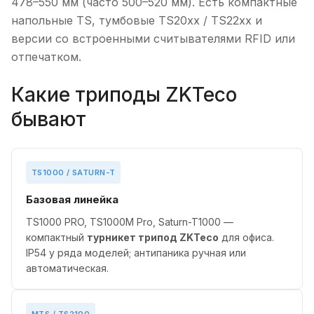
478–550 мм (часто 500–520 мм). Есть компактные
напольные TS, тумбовые TS20xx / TS22xx и
версии со встроенными считывателями RFID или
отпечатком.
Какие триподы ZKTeco
бывают
TS1000 / SATURN-T
Базовая линейка
TS1000 PRO, TS1000M Pro, Saturn-T1000 —
компактный
турникет трипод ZKTeco
для офиса.
IP54 у ряда моделей; антипаника ручная или
автоматическая.