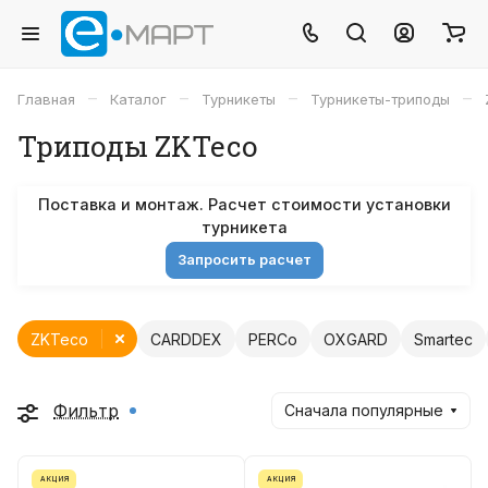
–
–
–
–
Главная
Каталог
Турникеты
Турникеты-триподы
Триподы ZKTeco
Поставка и монтаж. Расчет стоимости установки
турникета
Запросить расчет
ZKTeco
CARDDEX
PERCo
OXGARD
Smartec
Фильтр
Сначала популярные
АКЦИЯ
АКЦИЯ