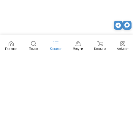
Главная
Поиск
Каталог
Услуги
Корзина
Кабинет
Каталог
Услуги
Бренды
Блог
Оплата
Доставка
Гарантия
Контакты
8 800 511-77-41
mail@emart.su
Казань, ул. Копылова, д. 3/1