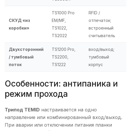
TS1000 Pro
RFID /
СКУД «из
EM/MF,
отпечаток;
коробки»
TS1022,
встроенный
TS2022
считыватель
Двухсторонний
TS1200 Pro,
вход/выход;
/ тумбовый
TS2200,
тумбовый
поток
TS1222
корпус
Особенности: антипаника и
режим прохода
Трипод TEMID
настраивается на одно
направление или комбинированный вход/выход.
При аварии или отключении питания планки