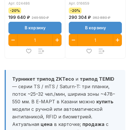
Арт.
024486
Арт.
016659
-20%
-20%
199 640 ₽
290 304 ₽
249 550 ₽
362 880 ₽
В корзину
В корзину
Турникет трипод ZKTeco
и
трипод TEMID
— серии TS / mTS / Saturn-T: три планки,
поток ~25–32 чел./мин, ширина зоны ~478–
550 мм. В Е-МАРТ в Казани можно
купить
модели с ручной или автоматической
антипаникой, RFID и биометрией.
Актуальная
цена
в карточке;
продажа
с