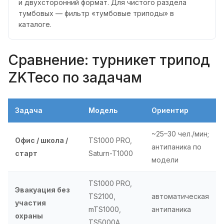
и двухсторонний формат. Для чистого раздела
тумбовых — фильтр «тумбовые триподы» в
каталоге.
Сравнение: турникет трипод
ZKTeco по задачам
Задача
Модель
Ориентир
~25–30 чел./мин;
Офис / школа /
TS1000 PRO,
антипаника по
старт
Saturn-T1000
модели
TS1000 PRO,
Эвакуация без
TS2100,
автоматическая
участия
mTS1000,
антипаника
охраны
TS5000A