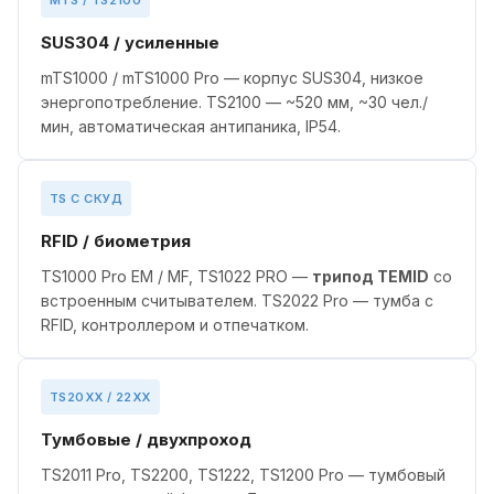
MTS / TS2100
SUS304 / усиленные
mTS1000 / mTS1000 Pro — корпус SUS304, низкое
энергопотребление. TS2100 — ~520 мм, ~30 чел./
мин, автоматическая антипаника, IP54.
TS С СКУД
RFID / биометрия
TS1000 Pro EM / MF, TS1022 PRO —
трипод TEMID
со
встроенным считывателем. TS2022 Pro — тумба с
RFID, контроллером и отпечатком.
TS20XX / 22XX
Тумбовые / двухпроход
TS2011 Pro, TS2200, TS1222, TS1200 Pro — тумбовый