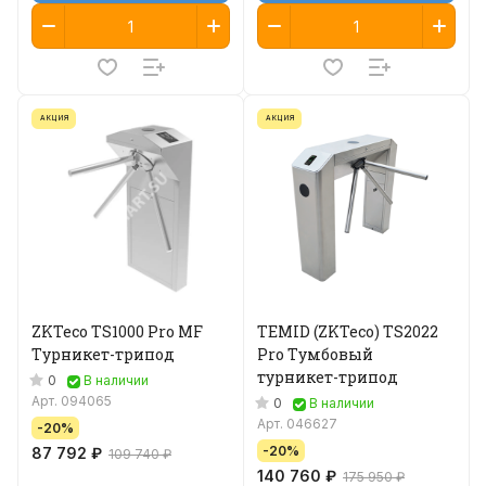
АКЦИЯ
АКЦИЯ
ZKTeco TS1000 Pro MF
TEMID (ZKTeco) TS2022
Турникет-трипод
Pro Тумбовый
турникет-трипод
0
В наличии
Арт.
094065
0
В наличии
Арт.
046627
-20%
-20%
87 792 ₽
109 740 ₽
140 760 ₽
175 950 ₽