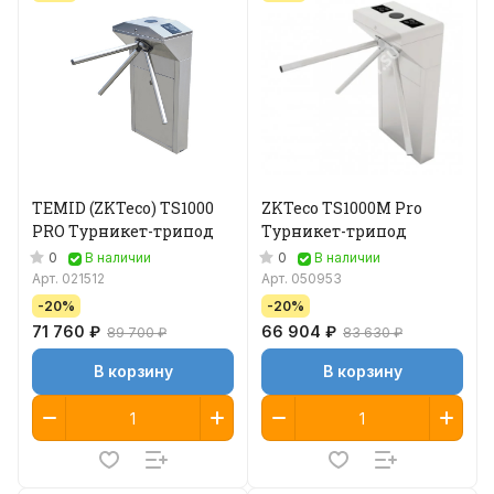
TEMID (ZKTeco) TS1000
ZKTeco TS1000M Pro
PRO Турникет-трипод
Турникет-трипод
0
0
В наличии
В наличии
Арт.
021512
Арт.
050953
-20%
-20%
71 760 ₽
66 904 ₽
89 700 ₽
83 630 ₽
В корзину
В корзину