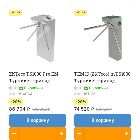
АКЦИЯ
АКЦИЯ
ZKTeco TS1000 Pro EM
TEMID (ZKTeco) mTS1000
Турникет-трипод
Турникет-трипод
0
0
В наличии
В наличии
Арт.
094064
Арт.
061122
-20%
-20%
86 704 ₽
74 520 ₽
108 380 ₽
93 150 ₽
В корзину
В корзину