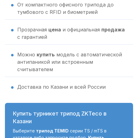
От компактного офисного трипода до
тумбового с RFID и биометрией
Прозрачная
цена
и официальная
продажа
с гарантией
Можно
купить
модель с автоматической
антипаникой или встроенным
считывателем
Доставка по Казани и всей России
Купить турникет трипод ZKTeco в
Казани
Выберите
трипод TEMID
серии TS / mTS в
каталоге либо запросите подбор.
Купить