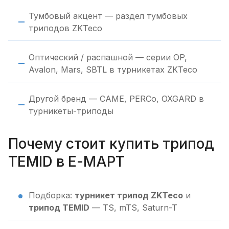
Тумбовый акцент — раздел тумбовых
триподов ZKTeco
Оптический / распашной — серии OP,
Avalon, Mars, SBTL в турникетах ZKTeco
Другой бренд — CAME, PERCo, OXGARD в
турникеты-триподы
Почему стоит купить трипод
TEMID в Е-МАРТ
Подборка:
турникет трипод ZKTeco
и
трипод TEMID
— TS, mTS, Saturn-T