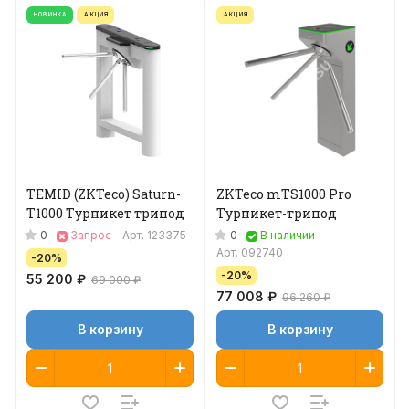
НОВИНКА
АКЦИЯ
АКЦИЯ
TEMID (ZKTeco) Saturn-
ZKTeco mTS1000 Pro
T1000 Турникет трипод
Турникет-трипод
0
0
Запрос
Арт.
123375
В наличии
Арт.
092740
-20%
-20%
55 200 ₽
69 000 ₽
77 008 ₽
96 260 ₽
В корзину
В корзину