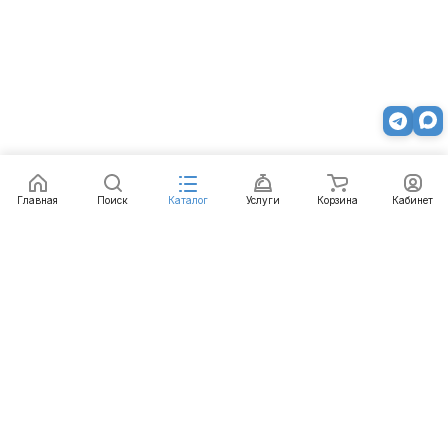
Главная
Поиск
Каталог
Услуги
Корзина
Кабинет
Каталог
Услуги
Бренды
Блог
Оплата
Доставка
Гарантия
Контакты
8 800 511-77-41
mail@emart.su