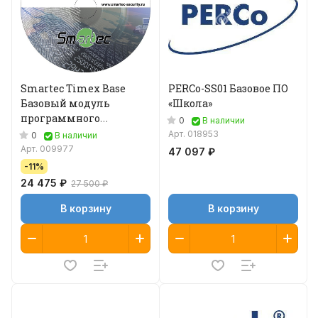
Smartec Timex Base
PERCo-SS01 Базовое ПО
Базовый модуль
«Школа»
программного
0
В наличии
обеспечения
Арт.
018953
0
В наличии
Арт.
009977
47 097 ₽
-11%
24 475 ₽
27 500 ₽
В корзину
В корзину