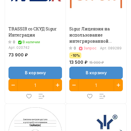
TRASSIR со СКУД Sigur
Sigur Лицензия на
Интеграция
использование
интегрированной
0
В наличии
вызывной панели basIP
Арт.
020742
0
Запрос
Арт.
089289
73 900 ₽
-10%
13 500 ₽
15 000 ₽
В корзину
В корзину