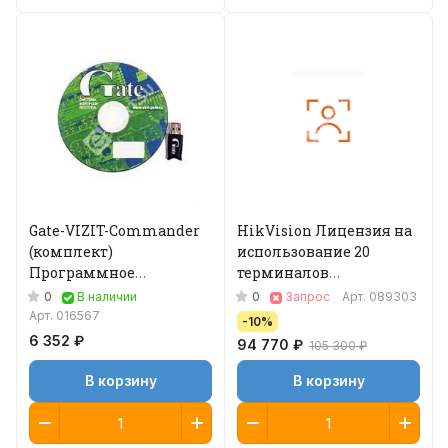
Gate-VIZIT-Commander
HikVision Лицензия на
(комплект)
использование 20
Программное
терминалов
обеспечение
распознавания лиц
0
0
В наличии
Запрос
Арт.
089303
Арт.
016567
-10%
6 352 ₽
94 770 ₽
105 300 ₽
В корзину
В корзину