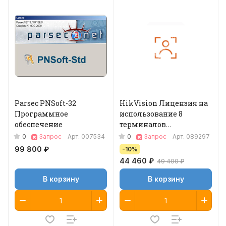
Parsec PNSoft-32
HikVision Лицензия на
Программное
использование 8
обеспечение
терминалов
распознавания лиц
0
0
Запрос
Арт.
007534
Запрос
Арт.
089297
99 800 ₽
-10%
44 460 ₽
49 400 ₽
В корзину
В корзину