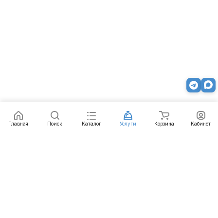
Главная
Поиск
Каталог
Услуги
Корзина
Кабинет
Каталог
Услуги
Бренды
Блог
Оплата
Доставка
Гарантия
Контакты
8 800 511-77-41