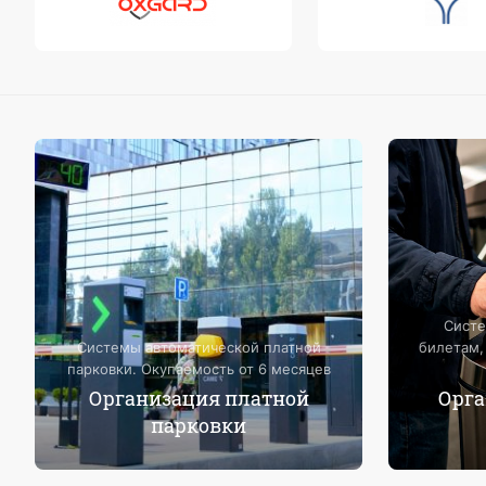
Систе
Системы автоматической платной
билетам,
парковки. Окупаемость от 6 месяцев
Организация платной
Орга
парковки