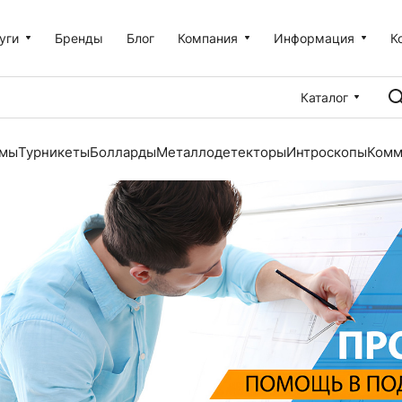
уги
Бренды
Блог
Компания
Информация
К
Каталог
емы
Турникеты
Болларды
Металлодетекторы
Интроскопы
Комм