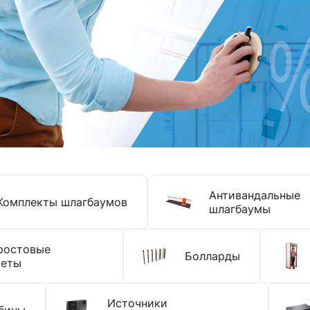
Антивандальные
Комплекты шлагбаумов
шлагбаумы
ростовые
Болларды
кеты
Источники