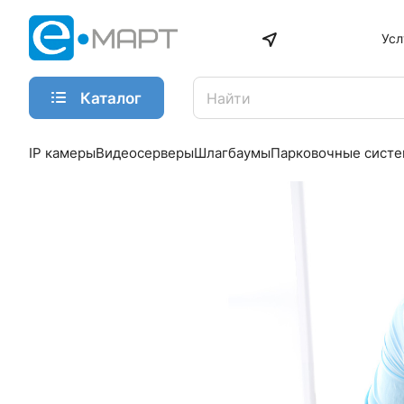
Усл
Каталог
IP камеры
Видеосерверы
Шлагбаумы
Парковочные сист