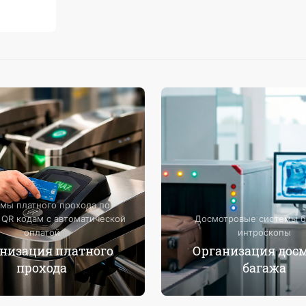
мы платного прохода по
 QR кодам с автоматической
Досмотровые системы б
оплатой
интроскопы
низация платного
Организация дос
прохода
багажа