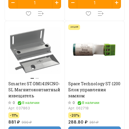
АКЦИЯ
Smartec ST-DM141NCNO-
Space Technology ST-1200
SL Магнитоконтактный
Блок управления
извещатель
замком
0
0
В наличии
В наличии
Арт.
037863
Арт.
062718
-11%
-20%
881 ₽
288.80 ₽
990 ₽
361 ₽