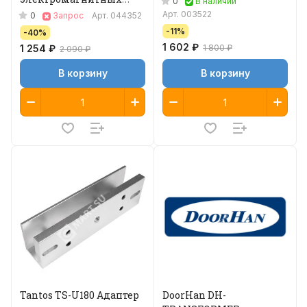
0
В наличии
замков
Арт.
003522
0
Запрос
Арт.
044352
-11%
-40%
1 602 ₽
1 254 ₽
1 800 ₽
2 090 ₽
В корзину
В корзину
Tantos TS-U180 Адаптер
DoorHan DH-