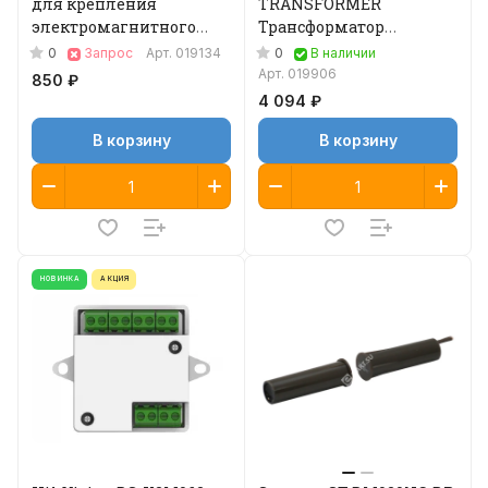
для крепления
TRANSFORMER
электромагнитного
Трансформатор
замка
электромеханического
0
0
Запрос
Арт.
019134
В наличии
замка
Арт.
019906
850 ₽
4 094 ₽
В корзину
В корзину
НОВИНКА
АКЦИЯ