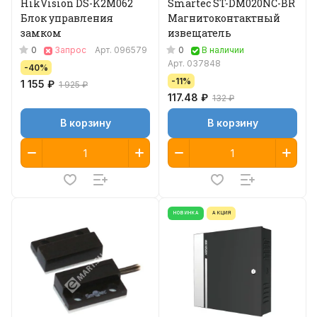
HikVision DS-K2M062
Smartec ST-DM020NC-BR
Блок управления
Магнитоконтактный
замком
извещатель
0
0
Запрос
Арт.
096579
В наличии
Арт.
037848
-40%
-11%
1 155 ₽
1 925 ₽
117.48 ₽
132 ₽
В корзину
В корзину
НОВИНКА
АКЦИЯ