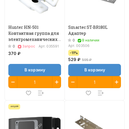
Hunter HN-501
Smartec ST-BR180L
Контактная группа для
Адаптер
электромеханических
0
В наличии
замков
Арт.
003506
0
Запрос
Арт.
035591
-11%
370 ₽
529 ₽
595 ₽
В корзину
В корзину
АКЦИЯ