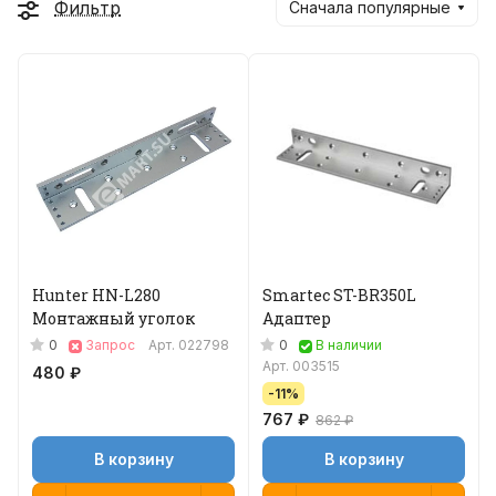
Фильтр
Сначала популярные
Hunter HN-L280
Smartec ST-BR350L
Монтажный уголок
Адаптер
0
0
Запрос
Арт.
022798
В наличии
Арт.
003515
480 ₽
-11%
767 ₽
862 ₽
В корзину
В корзину