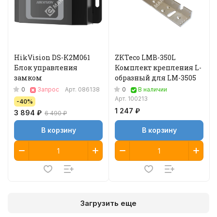
HikVision DS-K2M061
ZKTeco LMB-350L
Блок управления
Комплект крепления L-
замком
образный для LM-3505
0
0
Запрос
Арт.
086138
В наличии
Арт.
100213
-40%
1 247 ₽
3 894 ₽
6 490 ₽
В корзину
В корзину
Загрузить еще