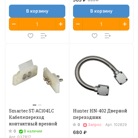
633 ₽
В корзину
В корзину
Smartec ST-AC104LC
Hunter HN-402 Дверной
Кабелепереход
переходник
контактный врезной
0
Запрос
Арт.
102829
0
В наличии
680 ₽
Арт.
037817