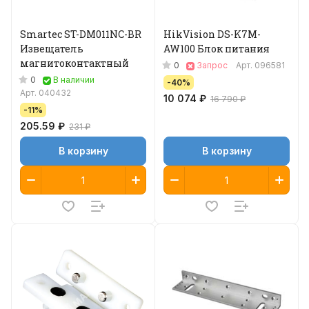
Smartec ST-DM011NC-BR
HikVision DS-K7M-
Извещатель
AW100 Блок питания
магнитоконтактный
0
Запрос
Арт.
096581
0
В наличии
-40%
Арт.
040432
10 074 ₽
16 790 ₽
-11%
205.59 ₽
231 ₽
В корзину
В корзину