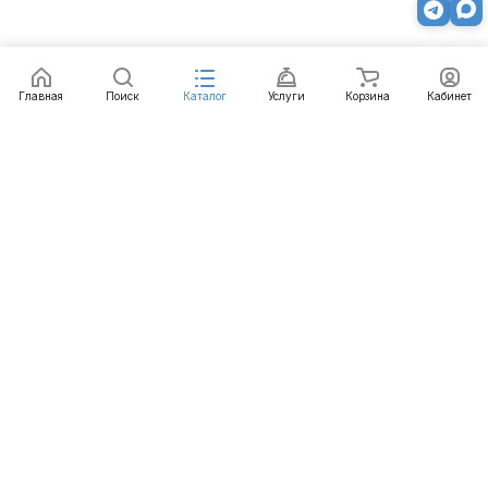
Главная
Поиск
Каталог
Услуги
Корзина
Кабинет
Каталог
Услуги
Бренды
Блог
Оплата
Доставка
Гарантия
Контакты
8 800 511-77-41
mail@emart.su
Казань, ул. Копылова, д. 3/1
© 2026 emart.su - системы безопасности. Все права
защищены.