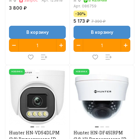
0
0
Запрос
Арт.
123818
В наличии
Арт.
086759
3 800 ₽
-30%
5 173 ₽
7 390 ₽
В корзину
В корзину
НОВИНКА
НОВИНКА
Hunter HN-VD54DLPM
Hunter HN-DF45IRPM