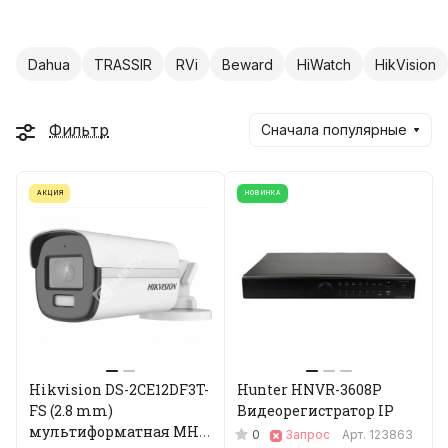
Dahua
TRASSIR
RVi
Beward
HiWatch
HikVision
Фильтр
Сначала популярные
АКЦИЯ
НОВИНКА
Hikvision DS-2CE12DF3T-
Hunter HNVR-3608P
FS (2.8 mm)
Видеорегистратор IP
мультиформатная MHD
0
Запрос
Арт.
123863