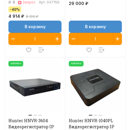
видеокамера
0
Запрос
Арт.
047156
29 000 ₽
-40%
4 914 ₽
8 190 ₽
В корзину
В корзину
НОВИНКА
НОВИНКА
Hunter HNVR-3604
Hunter HNVR-1040PL
Видеорегистратор IP
Видеорегистратор IP