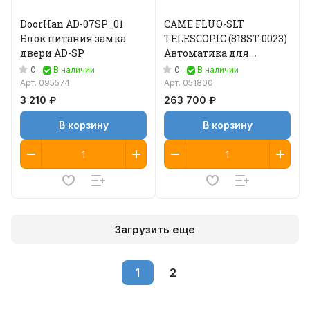
DoorHan AD-07SP_01
CAME FLUO-SLT
Блок питания замка
TELESCOPIC (818ST-0023)
двери AD-SP
Автоматика для
двустворчатой
0
0
В наличии
В наличии
раздвижной двери
Арт.
095574
Арт.
051800
3 210 ₽
263 700 ₽
В корзину
В корзину
Загрузить еще
1
2