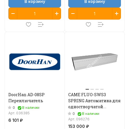
В корзину
В корзину
DoorHan AD-08SP
CAME FLUO-SWS3
Переключатель
SPRING Автоматика для
одностворчатой
0
В наличии
распашной двери
Арт.
036385
0
В наличии
(818SW-0140)
Арт.
096276
6 101 ₽
153 000 ₽