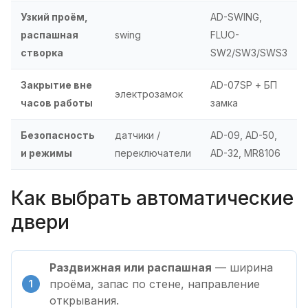
Узкий проём,
AD-SWING,
распашная
swing
FLUO-
створка
SW2/SW3/SWS3
Закрытие вне
AD-07SP + БП
электрозамок
часов работы
замка
Безопасность
датчики /
AD-09, AD-50,
и режимы
переключатели
AD-32, MR8106
Как выбрать автоматические
двери
Раздвижная или распашная
— ширина
проёма, запас по стене, направление
открывания.