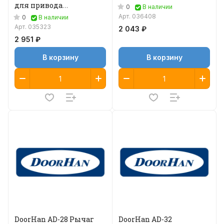
для привода
0
В наличии
автоматических дверей
Арт.
036408
0
В наличии
Арт.
035323
2 043 ₽
2 951 ₽
В корзину
В корзину
DoorHan AD-28 Рычаг
DoorHan AD-32