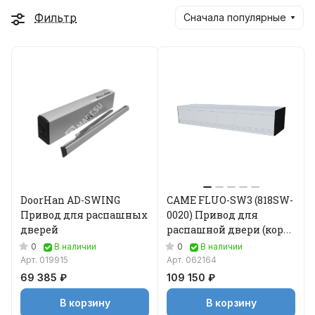
Фильтр
Сначала популярные
DoorHan AD-SWING
CAME FLUO-SW3 (818SW-
Привод для распашных
0020) Привод для
дверей
распашной двери (короб
до 463 мм)
0
0
В наличии
В наличии
Арт.
019915
Арт.
062164
69 385 ₽
109 150 ₽
В корзину
В корзину