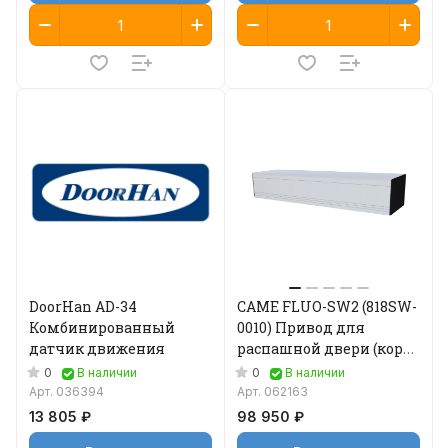
DoorHan AD-34
CAME FLUO-SW2 (818SW-
Комбинированный
0010) Привод для
датчик движения
распашной двери (короб
до 443 мм)
0
0
В наличии
В наличии
Арт.
036394
Арт.
062163
13 805 ₽
98 950 ₽