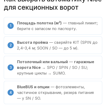
для секционных ворот
Площадь полотна (м²)
— главный лимит;
берите с запасом по паспорту.
Высота проёма
— сверяйте KIT (SPIN до
2,4–3,4 м; SOON / SO — до 5 м).
Потолочный или вальный
—
гаражные
ворота Nice
→ SPO / SPIN / SO / SU;
крупные циклы → SUMO.
BlueBUS и опции
— фотоэлементы,
частичное открывание, резерв питания
— у SN / SO.