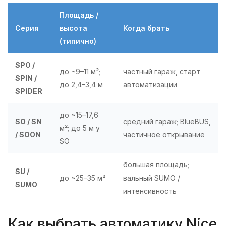
Площадь /
Серия
высота
Когда брать
(типично)
SPO /
до ~9–11 м²;
частный гараж, старт
SPIN /
до 2,4–3,4 м
автоматизации
SPIDER
до ~15–17,6
SO / SN
средний гараж; BlueBUS,
м²; до 5 м у
/ SOON
частичное открывание
SO
большая площадь;
SU /
до ~25–35 м²
вальный SUMO /
SUMO
интенсивность
Как выбрать автоматику Nice