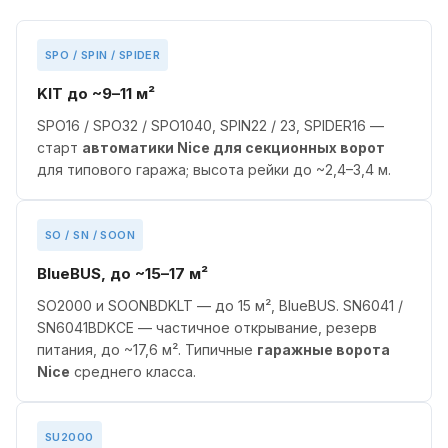
SPO / SPIN / SPIDER
KIT до ~9–11 м²
SPO16 / SPO32 / SPO1040, SPIN22 / 23, SPIDER16 —
старт
автоматики Nice для секционных ворот
для типового гаража; высота рейки до ~2,4–3,4 м.
SO / SN / SOON
BlueBUS, до ~15–17 м²
SO2000 и SOONBDKLT — до 15 м², BlueBUS. SN6041 /
SN6041BDKCE — частичное открывание, резерв
питания, до ~17,6 м². Типичные
гаражные ворота
Nice
среднего класса.
SU2000