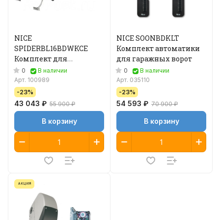
NICE
NICE SOONBDKLT
SPIDERBL16BDWKCE
Комплект автоматики
Комплект для
для гаражных ворот
гаражных секционных
0
0
В наличии
В наличии
ворот
Арт.
100989
Арт.
035110
-23%
-23%
43 043 ₽
54 593 ₽
55 900 ₽
70 900 ₽
В корзину
В корзину
АКЦИЯ