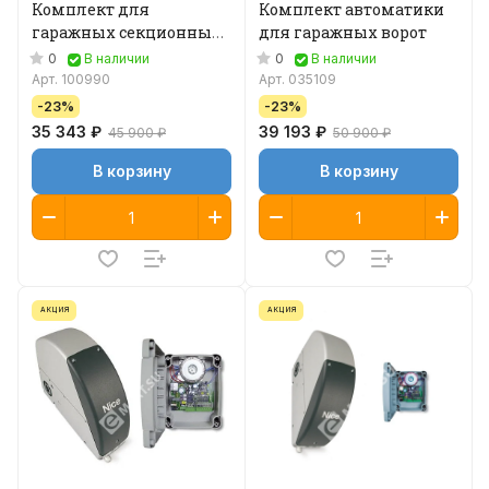
Комплект для
Комплект автоматики
гаражных секционных
для гаражных ворот
ворот
0
0
В наличии
В наличии
Арт.
100990
Арт.
035109
-23%
-23%
35 343 ₽
39 193 ₽
45 900 ₽
50 900 ₽
В корзину
В корзину
АКЦИЯ
АКЦИЯ