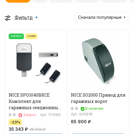
Фильтр
Сначала популярные
НОВИНКА
АКЦИЯ
NICE SPO1040BKCE
NICE SO2000 Привод для
Комплект для
гаражных ворот
гаражных секционных
0
В наличии
ворот
Арт.
000818
0
Запрос
Арт.
117689
65 900 ₽
-23%
35 343 ₽
45 900 ₽