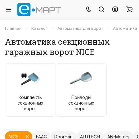
–
–
–
Главная
Каталог
Автоматика для ворот
Автоматика 
Автоматика секционных
гаражных ворот NICE
Комплекты
Приводы
секционных
секционных
ворот
ворот
NICE
FAAC
DoorHan
ALUTECH
AN-Motors