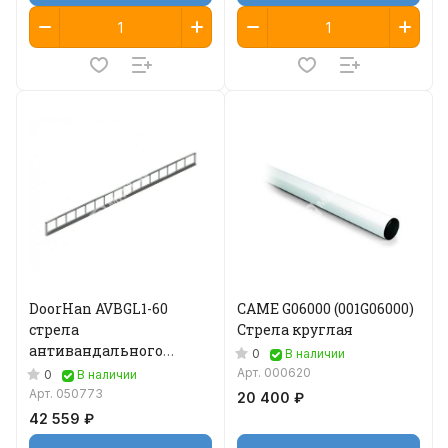
DoorHan AVBGL1-60
CAME G06000 (001G06000)
стрела
Стрела круглая
антивандального
0
В наличии
шлагбаума
Арт.
000620
0
В наличии
Арт.
050773
20 400 ₽
42 559 ₽