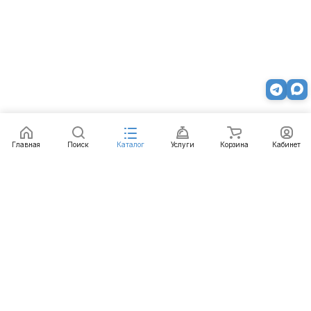
Главная
Поиск
Каталог
Услуги
Корзина
Кабинет
Каталог
Услуги
Бренды
Блог
Оплата
Доставка
Гарантия
Контакты
8 800 511-77-41
mail@emart.su