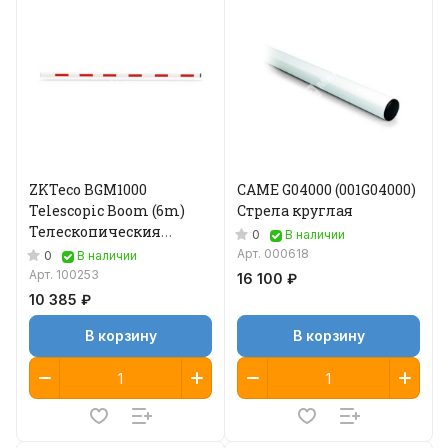
ZKTeco BGM1000
CAME G04000 (001G04000)
Telescopic Boom (6m)
Стрела круглая
Телескопическия
0
В наличии
стрела 6 м
Арт.
000618
0
В наличии
Арт.
100253
16 100 ₽
10 385 ₽
В корзину
В корзину