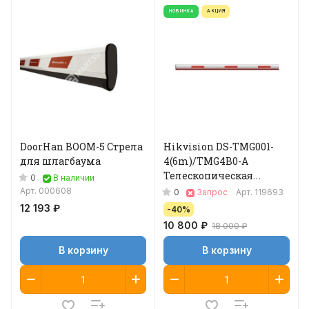
НОВИНКА
АКЦИЯ
DoorHan BOOM-5 Стрела
Hikvision DS-TMG001-
для шлагбаума
4(6m)/TMG4B0-A
Телескопическая
0
В наличии
прямая стрела 6м
Арт.
000608
0
Запрос
Арт.
119693
12 193 ₽
-40%
10 800 ₽
18 000 ₽
В корзину
В корзину