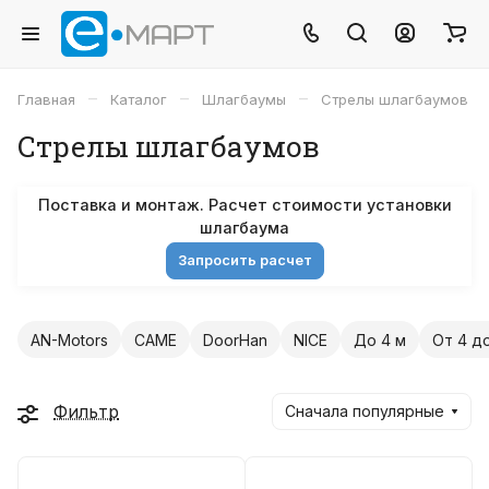
–
–
–
Главная
Каталог
Шлагбаумы
Стрелы шлагбаумов
Стрелы шлагбаумов
Поставка и монтаж. Расчет стоимости установки
шлагбаума
Запросить расчет
AN-Motors
CAME
DoorHan
NICE
До 4 м
От 4 д
Фильтр
Сначала популярные