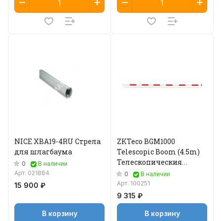
NICE XBA19-4RU Стрела
ZKTeco BGM1000
для шлагбаума
Telescopic Boom (4.5m)
Телескопическия
0
В наличии
стрела 4,5 м
Арт.
021884
0
В наличии
Арт.
100251
15 900 ₽
9 315 ₽
В корзину
В корзину