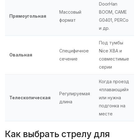
DoorHan
Массовый
BOOM, CAME
Прямоугольная
формат
G0401, PERCo
и др.
Под тумбы
Специфичное
Nice XBA и
Овальная
сечение
совместимые
серии
Когда проезд
«плавающий»
Регулируемая
Телескопическая
или нужна
длина
подгонка на
месте
Как выбрать стрелу для