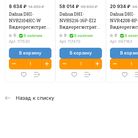
8 634 ₽
58 014 ₽
20 934 ₽
14 390 ₽
96 690 ₽
34
Dahua DHI-
Dahua DHI-
Dahua DHI-
NVR2104HC-W
NVR5216-16P-EI2
NVR4208-8P
Видеорегистратор
Видеорегистратор
Видеорегис
IP
IP
IP
0
0
0
В наличии
В наличии
В нали
Арт.
117530
Арт.
117470
Арт.
097163
В корзину
В корзину
В корзи
Назад к списку