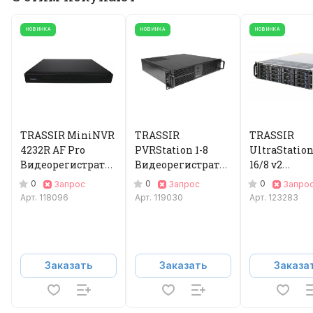
НОВИНКА
НОВИНКА
НОВИНКА
TRASSIR MiniNVR
TRASSIR
TRASSIR
4232R AF Pro
PVRStation 1-8
UltraStation
Видеорегистратор
Видеорегистратор
16/8 v2
IP
IP
Видеорегис
0
0
0
Запрос
Запрос
Запро
IP
Арт.
118096
Арт.
119030
Арт.
123283
Заказать
Заказать
Заказа