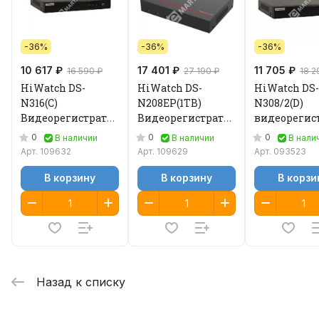
-36%
-36%
-36%
10 617 ₽
17 401 ₽
11 705 ₽
16 590 ₽
27 190 ₽
18 2
HiWatch DS-
HiWatch DS-
HiWatch DS-
N316(C)
N208EP(1TB)
N308/2(D)
Видеорегистратор
Видеорегистратор
видеорегис
IP
IP
IP
0
0
0
В наличии
В наличии
В нали
Арт.
109632
Арт.
109629
Арт.
093523
В корзину
В корзину
В корзи
Назад к списку