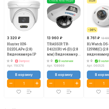
% ПОСЛЕ РЕГИСТРАЦИИ
АКЦИЯ
-36%
3 320 ₽
13 960 ₽
8 761 ₽
13 69
Hunter HN-
TRASSIR TR-
HiWatch DS-
D22DLAPe (2.8)
D4121IR1 v6 (D) (2.8
I259M(C) (2.
Видеокамера IP
мм) Видеокамера
видеокамер
IP
0
0
0
Запрос
В наличии
В нали
Арт.
119376
Арт.
108969
Арт.
060525
В корзину
В корзину
В корзи