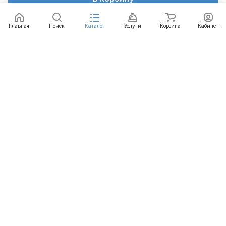
Главная
Поиск
Каталог
Услуги
Корзина
Кабинет
Каталог
Услуги
Бренды
Блог
Оплата
Доставка
Гарантия
Контакты
8 800 511-77-41
mail@emart.su
Казань, ул. Копылова, д. 3/1
© 2026 emart.su - системы безопасности. Все права
защищены.
Конфиденциальность
Оферта