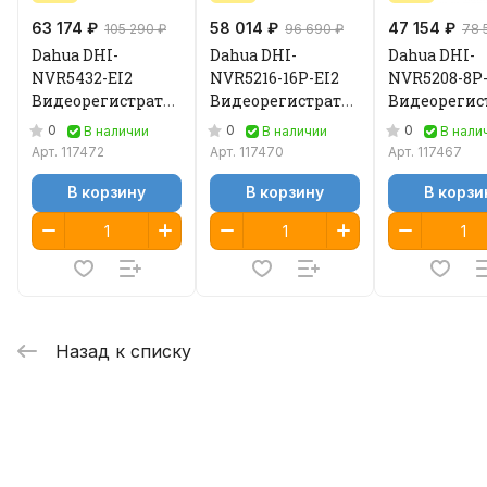
63 174 ₽
58 014 ₽
47 154 ₽
105 290 ₽
96 690 ₽
78 
Dahua DHI-
Dahua DHI-
Dahua DHI-
NVR5432-EI2
NVR5216-16P-EI2
NVR5208-8P-
Видеорегистратор
Видеорегистратор
Видеорегис
IP
IP
IP
0
0
0
В наличии
В наличии
В нали
Арт.
117472
Арт.
117470
Арт.
117467
В корзину
В корзину
В корзи
Назад к списку