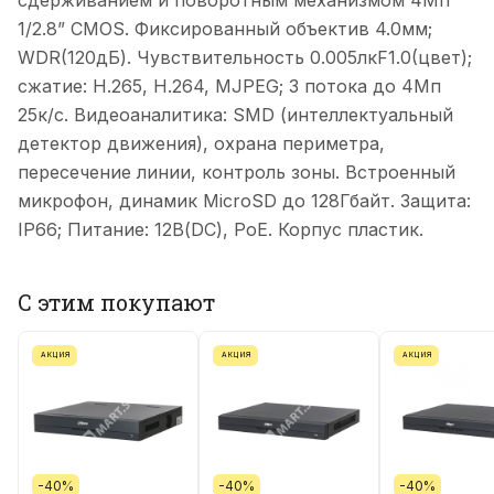
сдерживанием и поворотным механизмом 4Мп
1/2.8” CMOS. Фиксированный объектив 4.0мм;
WDR(120дБ). Чувствительность 0.005лкF1.0(цвет);
сжатие: H.265, H.264, MJPEG; 3 потока до 4Мп
25к/с. Видеоаналитика: SMD (интеллектуальный
детектор движения), охрана периметра,
пересечение линии, контроль зоны. Встроенный
микрофон, динамик MicroSD до 128Гбайт. Защита:
IP66; Питание: 12В(DC), PoE. Корпус пластик.
С этим покупают
АКЦИЯ
АКЦИЯ
АКЦИЯ
-40%
-40%
-40%