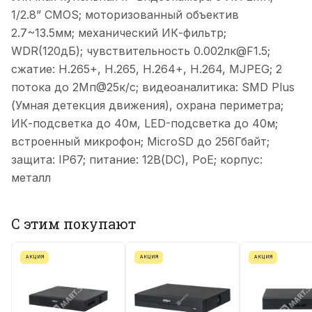
1/2.8” CMOS; моторизованный объектив
2.7~13.5мм; механический ИК-фильтр;
WDR(120дБ); чувствительность 0.002лк@F1.5;
сжатие: H.265+, H.265, H.264+, H.264, MJPEG; 2
потока до 2Мп@25к/с; видеоаналитика: SMD Plus
(Умная детекция движения), охрана периметра;
ИК-подсветка до 40м, LED-подсветка до 40м;
встроенный микрофон; MicroSD до 256Гбайт;
защита: IP67; питание: 12В(DC), PoE; корпус:
металл
С этим покупают
АКЦИЯ
АКЦИЯ
АКЦИЯ