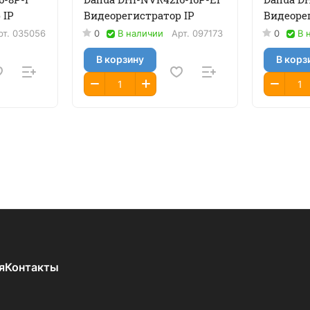
 IP
Видеорегистратор IP
Видеоре
рт.
035056
0
В наличии
Арт.
097173
0
В 
В корзину
В корз
я
Контакты