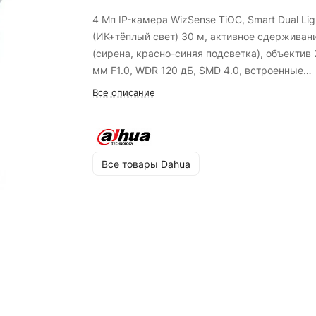
4 Мп IP-камера WizSense TiOC, Smart Dual Lig
(ИК+тёплый свет) 30 м, активное сдерживан
(сирена, красно-синяя подсветка), объектив 
мм F1.0, WDR 120 дБ, SMD 4.0, встроенные
микрофон и динамик, Micro SD, PoE, IP67
Все описание
Все товары Dahua