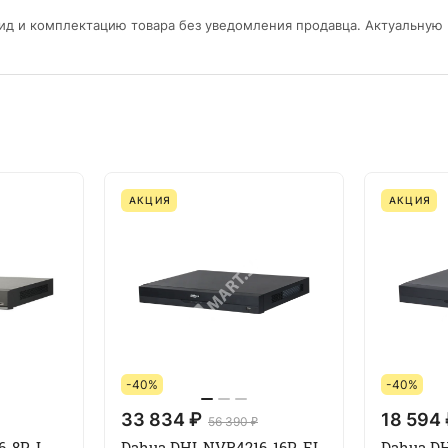
ид и комплектацию товара без уведомления продавца. Актуальную
АКЦИЯ
АКЦИЯ
-40%
-40%
33 834 ₽
18 594
56 390 ₽
6-8P-I
Dahua DHI-NVR4216-16P-EI
Dahua DH