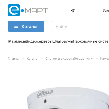
Усл
Каталог
IP камеры
Видеосерверы
Шлагбаумы
Парковочные сист
–
–
–
Главная
Каталог
Системы видеонаблюдения
Каме