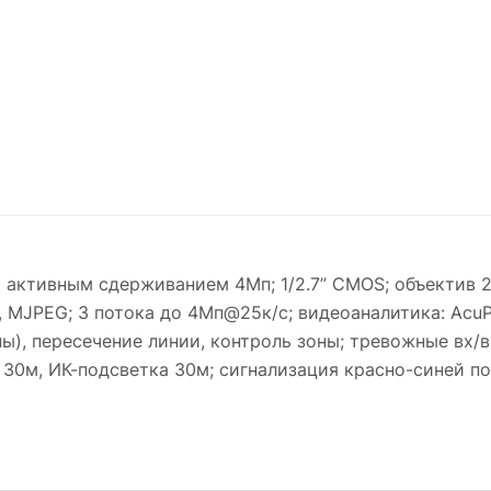
 и активным сдерживанием 4Мп; 1/2.7” CMOS; объектив 
64, MJPEG; 3 потока до 4Мп@25к/с; видеоаналитика: Acu
), пересечение линии, контроль зоны; тревожные вх/вых
30м, ИК-подсветка 30м; сигнализация красно-синей под