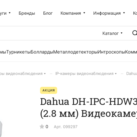
уги
Бренды
Блог
Компания
Информация
К
Каталог
емы
Турникеты
Болларды
Металлодетекторы
Интроскопы
Комм
–
–
ры видеонаблюдения
IP-камеры видеонаблюдения
Dahu
АКЦИЯ
Dahua DH-IPC-HDW3
(2.8 мм) Видеокаме
0
Арт.
099297