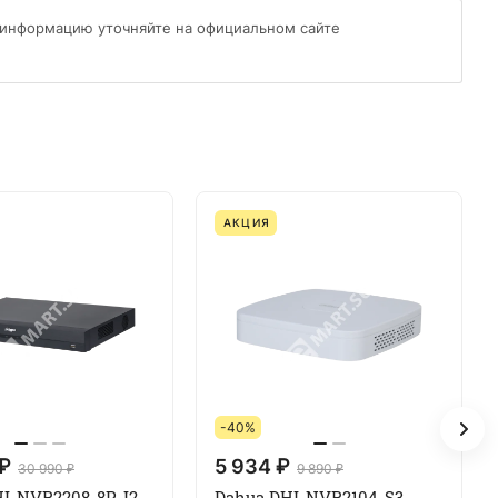
 информацию уточняйте на официальном сайте
АКЦИЯ
-40%
 ₽
5 934 ₽
30 990 ₽
9 890 ₽
I-NVR2208-8P-I2
Dahua DHI-NVR2104-S3