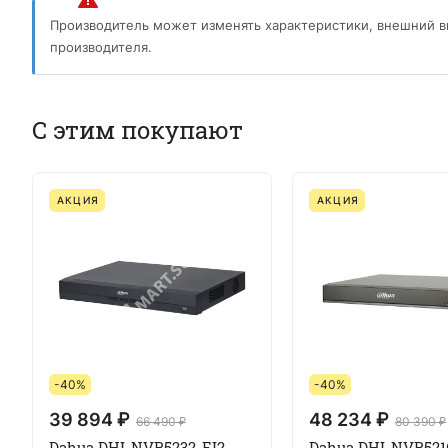
Производитель может изменять характеристики, внешний в
производителя.
С этим покупают
АКЦИЯ
АКЦИЯ
-40%
-40%
39 894 ₽
48 234 ₽
66 490 ₽
80 390 ₽
Dahua DHI-NVR5232-EI2
Dahua DHI-NVR521