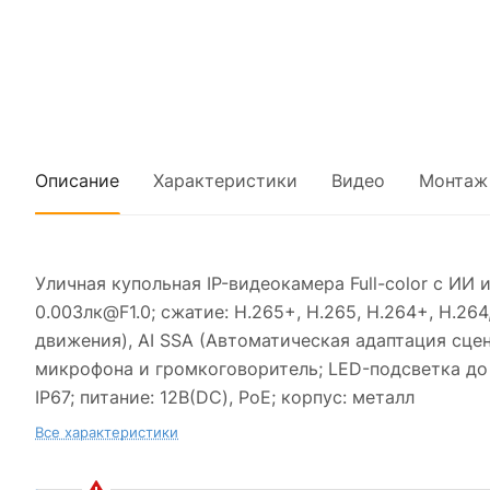
Описание
Характеристики
Видео
Монтаж
Уличная купольная IP-видеокамера Full-color с ИИ
0.003лк@F1.0; сжатие: H.265+, H.265, H.264+, H.2
движения), AI SSA (Автоматическая адаптация сцены
микрофона и громкоговоритель; LED-подсветка до 
IP67; питание: 12В(DC), PoE; корпус: металл
Все характеристики