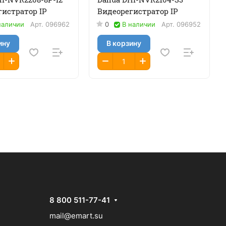
гистратор IP
Видеорегистратор IP
наличии
Арт.
096962
0
В наличии
Арт.
096952
ину
В корзину
8 800 511-77-41
mail@emart.su