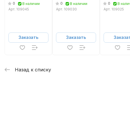
IP
IP
IP
0
0
0
В наличии
В наличии
В нали
Арт.
109045
Арт.
109030
Арт.
109025
Заказать
Заказать
Заказа
Назад к списку