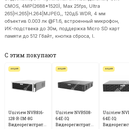
CMOS, 4MP(2688*1520), Max 25fps, Ultra
265|H.265|H.264|MJPEG,, 120дБ WDR, 4 мм
объектив 0.003 лк @F1.6, встроенный микрофон,
ИК-подствека до 30м, поддержка Micro SD карт
памяти до 512 Гбайт, кнопка сброса, I.
С этим покупают
АКЦИЯ
АКЦИЯ
АКЦИЯ
Uniview NVR816-
Uniview NVR508-
Uniview NV
128-R-IM-8G
64E-IQ
64E-IQ
Видеорегистратор
Видеорегистратор
Видеорегис