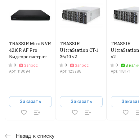
TRASSIR MiniNVR
TRASSIR
TRASSIR
4216R AF Pro
UltraStation CT-1
UltraStation
Видеорегистратор
36/10 v2
v2
IP
Видеорегистратор
Видеорегис
0
0
0
Запрос
Запрос
В нали
IP
IP
Арт.
118094
Арт.
123288
Арт.
118171
Заказать
Заказать
Заказа
Назад к списку