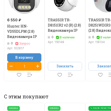
TRASSIR TR-
TRASSIR TR
6 550 ₽
D8151IR2 v2 (R) (2.8)
D8251WDIR3
Hunter HN-
Видеокамера IP
(2.8) Видео
VD55DLPM (2.8)
IP
Видеокамера IP
0
0
В наличии
В нали
Арт.
118148
Арт.
118134
0
Запрос
Арт.
102817
В корзину
Заказать
Заказа
С этим покупают
НОВИНКА
НОВИНКА
% ПОСЛЕ РЕГИСТР