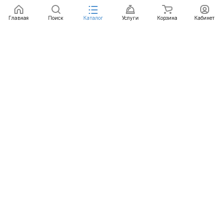
Заказать
Главная
Поиск
Каталог
Услуги
Корзина
Кабинет
Каталог
Услуги
Бренды
Блог
Оплата
Доставка
Гарантия
Контакты
8 800 511-77-41
mail@emart.su
Казань, ул. Копылова, д. 3/1
© 2026 emart.su - системы безопасности. Все права
защищены.
Конфиденциальность
Оферта