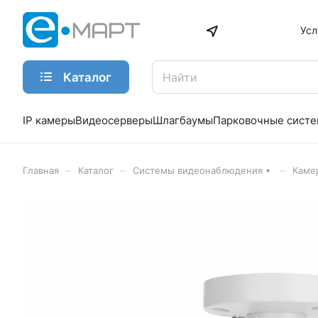
Усл
Каталог
IP камеры
Видеосерверы
Шлагбаумы
Парковочные сист
–
–
–
Главная
Каталог
Системы видеонаблюдения
Каме