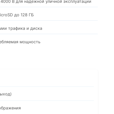
 4000 В для надежной уличной эксплуатации
icroSD до 128 ГБ
мии трафика и диска
требляемая мощность
выход)
зображения