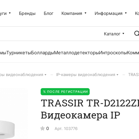
уги
Бренды
Блог
Компания
Информация
К
Каталог
емы
Турникеты
Болларды
Металлодетекторы
Интроскопы
Комм
–
–
ры видеонаблюдения
IP-камеры видеонаблюдения
TRASS
% ПОСЛЕ РЕГИСТРАЦИИ
TRASSIR TR-D2122ZIR
Видеокамера IP
0
Арт.
103776