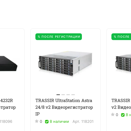
% ПОСЛЕ РЕГИСТРАЦИИ
% ПОСЛЕ
 4232R
TRASSIR UltraStation Astra
TRASSIR 
стратор
24/8 v2 Видеорегистратор
v2 Видео
IP
0
В 
118096
0
В наличии
Арт.
118201