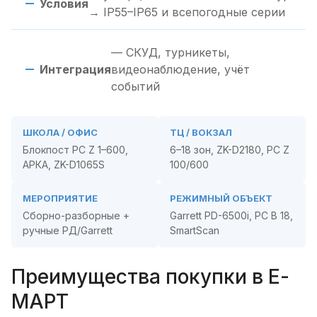
Условия
→ IP55–IP65 и всепогодные серии
— СКУД, турникеты,
Интеграция
видеонаблюдение, учёт
событий
ШКОЛА / ОФИС
ТЦ / ВОКЗАЛ
Блокпост РС Z 1–600,
6–18 зон, ZK-D2180, PC Z
АРКА, ZK-D1065S
100/600
МЕРОПРИЯТИЕ
РЕЖИМНЫЙ ОБЪЕКТ
Сборно-разборные +
Garrett PD-6500i, PC B 18,
ручные РД/Garrett
SmartScan
Преимущества покупки в Е-
МАРТ