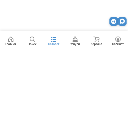
Главная
Поиск
Каталог
Услуги
Корзина
Кабинет
Каталог
Услуги
Бренды
Блог
Оплата
Доставка
Гарантия
Контакты
8 800 511-77-41
mail@emart.su
Казань, ул. Копылова, д. 3/1