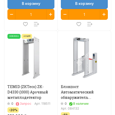
В корзину
В корзину
НОВИНКА
АКЦИЯ
TEMID (ZKTeco) ZK-
Блокпост
D4330 (1000) Арочный
Автоматический
металлодетектор
обнаружитель
взрывчатых веществ
0
0
Запрос
Арт.
118511
В наличии
Арт.
084132
-20%
-5%