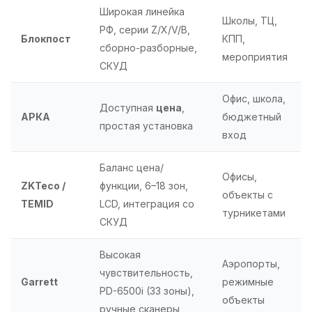
Широкая линейка
Школы, ТЦ,
РФ, серии Z/X/V/B,
Блокпост
КПП,
сборно-разборные,
мероприятия
СКУД
Офис, школа,
Доступная
цена
,
АРКА
бюджетный
простая установка
вход
Баланс цена/
Офисы,
ZKTeco /
функции, 6–18 зон,
объекты с
TEMID
LCD, интеграция со
турникетами
СКУД
Высокая
Аэропорты,
чувствительность,
Garrett
режимные
PD-6500i (33 зоны),
объекты
ручные сканеры