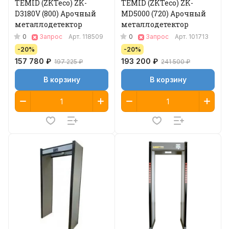
TEMID (ZKTeco) ZK-
TEMID (ZKTeco) ZK-
D3180V (800) Арочный
MD5000 (720) Арочный
металлодетектор
металлодетектор
0
0
Запрос
Арт.
118509
Запрос
Арт.
101713
-20%
-20%
157 780 ₽
193 200 ₽
197 225 ₽
241 500 ₽
В корзину
В корзину