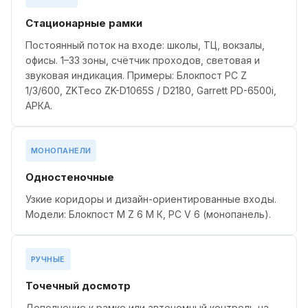
Стационарные рамки
Постоянный поток на входе: школы, ТЦ, вокзалы,
офисы. 1–33 зоны, счётчик проходов, световая и
звуковая индикация. Примеры: Блокпост РС Z
1/3/600, ZKTeco ZK-D1065S / D2180, Garrett PD-6500i,
АРКА.
МОНОПАНЕЛИ
Одностеночные
Узкие коридоры и дизайн-ориентированные входы.
Модели: Блокпост M Z 6 М К, PC V 6 (монопанель).
РУЧНЫЕ
Точечный досмотр
Дополнение к рамке или автономный контроль на