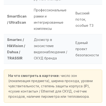
Профессиональные
Высокий
SmartScan
рамки и
поток,
/ UltraScan
интегрированные
особые ТЗ
комплексы
Smartec /
Досмотр в
Единый
HikVision /
экосистеме
проект
Dahua /
видеонаблюдения /
безопасности
TRASSIR
СКУД бренда
На что смотреть в карточке:
число зон
(локализация предмета), ширина прохода, уровни
чувствительности, степень защиты корпуса (IP),
«сухие контакты» / Ethernet для СКУД, счётчик
проходов, наличие пирометра или тепловизора.