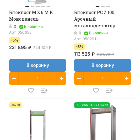
Блокпост M Z 6 М К
Блокпост PC Z 100
Монопанель
Арочный
металлодетектор
0
В наличии
Арт.
050655
0
В наличии
Арт.
050291
-5%
-5%
231 895 ₽
244 100 ₽
113 525 ₽
119 500 ₽
В корзину
В корзину
АКЦИЯ
% ПОСЛЕ РЕГИСТРАЦИИ