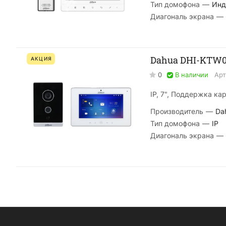
Тип домофона
—
Инд
Диагональ экрана
—
Dahua DHI-KTW0
АКЦИЯ
0
В наличии
Арт
IP, 7", Поддержка ка
Производитель
—
Da
Тип домофона
—
IP
Диагональ экрана
—