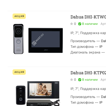
Dahua DHI-KTW0
АКЦИЯ
0
В наличии
Арт
IP, 7", Поддержка ка
Производитель
—
Da
Тип домофона
—
IP
Диагональ экрана
—
Dahua DHI-KTP0
АКЦИЯ
0
В наличии
Арт
IP, 7", Поддержка ка
Производитель
—
Da
Тип домофона
—
IP