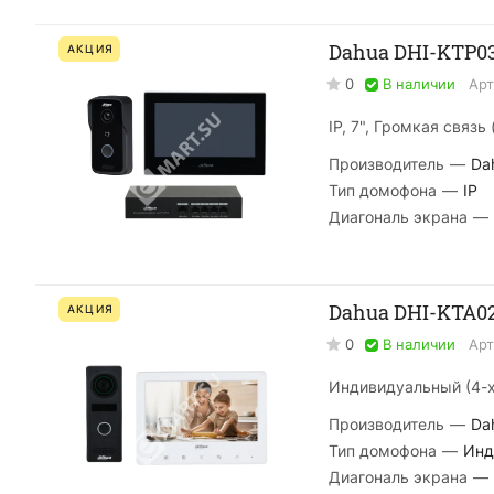
Dahua DHI-KTP0
АКЦИЯ
0
В наличии
Арт
IP, 7", Громкая связ
Производитель
—
Da
Тип домофона
—
IP
Диагональ экрана
—
Dahua DHI-KTA0
АКЦИЯ
0
В наличии
Арт
Индивидуальный (4-х
Производитель
—
Da
Тип домофона
—
Инд
Диагональ экрана
—