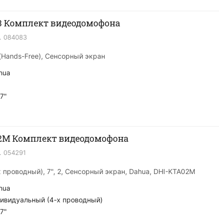
3 Комплект видеодомофона
.
084083
ь (Hands-Free), Сенсорный экран
hua
7"
2M Комплект видеодомофона
.
054291
 проводный), 7", 2, Сенсорный экран, Dahua, DHI-KTA02M
hua
ивидуальный (4-х проводный)
7"