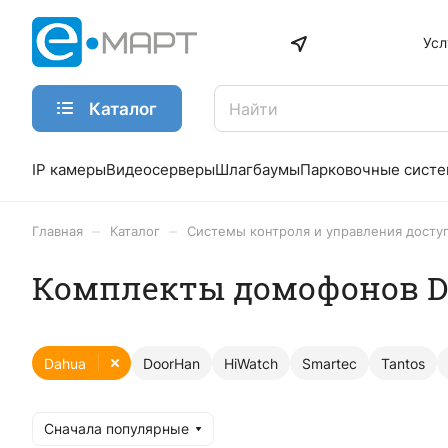
Усл
Каталог
IP камеры
Видеосерверы
Шлагбаумы
Парковочные сист
–
–
Главная
Каталог
Системы контроля и управления досту
Комплекты домофонов D
Dahua
DoorHan
HiWatch
Smartec
Tantos
Сначала популярные