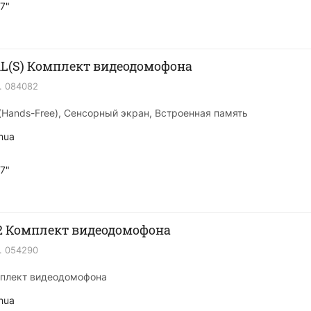
7"
1L(S) Комплект видеодомофона
.
084082
ь (Hands-Free), Сенсорный экран, Встроенная память
hua
7"
2 Комплект видеодомофона
.
054290
мплект видеодомофона
hua