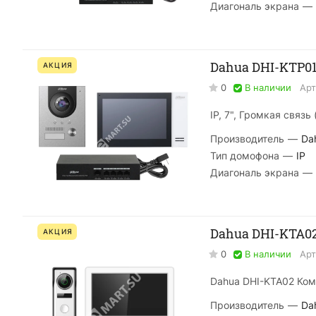
Диагональ экрана
—
Dahua DHI-KTP0
АКЦИЯ
0
В наличии
Арт
IP, 7", Громкая связ
Производитель
—
Da
Тип домофона
—
IP
Диагональ экрана
—
Dahua DHI-KTA0
АКЦИЯ
0
В наличии
Арт
Dahua DHI-KTA02 Ко
Производитель
—
Da