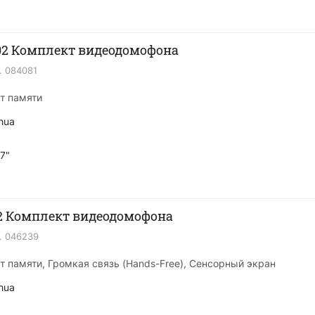
2 Комплект видеодомофона
.
084081
рт памяти
hua
7"
2 Комплект видеодомофона
.
046239
рт памяти, Громкая связь (Hands-Free), Сенсорный экран
hua