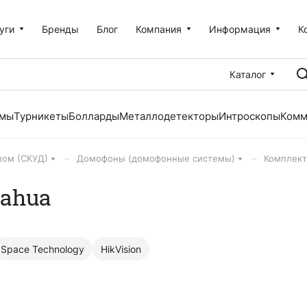
уги
Бренды
Блог
Компания
Информация
К
Каталог
емы
Турникеты
Болларды
Металлодетекторы
Интроскопы
Комм
–
–
пом (СКУД)
Домофоны (домофонные системы)
Комплек
ahua
Space Technology
HikVision