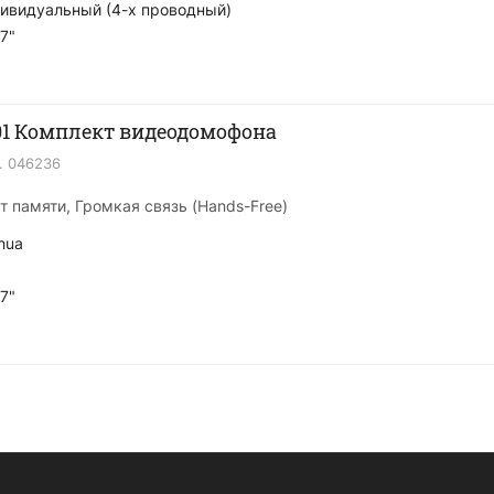
ивидуальный (4-х проводный)
7"
1 Комплект видеодомофона
.
046236
рт памяти, Громкая связь (Hands-Free)
hua
7"